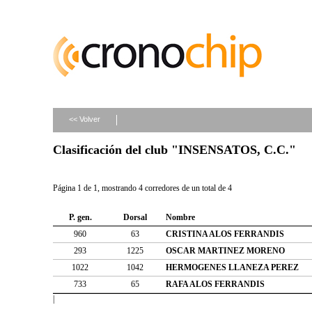
<< Volver
Clasificación del club "INSENSATOS, C.C."
Página 1 de 1, mostrando 4 corredores de un total de 4
P. gen.
Dorsal
Nombre
960
63
CRISTINA ALOS FERRANDIS
293
1225
OSCAR MARTINEZ MORENO
1022
1042
HERMOGENES LLANEZA PEREZ
733
65
RAFA ALOS FERRANDIS
|