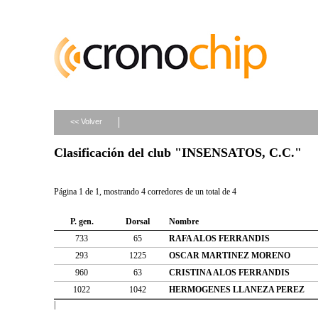
<< Volver
Clasificación del club "INSENSATOS, C.C."
Página 1 de 1, mostrando 4 corredores de un total de 4
P. gen.
Dorsal
Nombre
733
65
RAFA ALOS FERRANDIS
293
1225
OSCAR MARTINEZ MORENO
960
63
CRISTINA ALOS FERRANDIS
1022
1042
HERMOGENES LLANEZA PEREZ
|