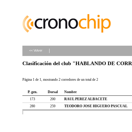
<< Volver
Clasificación del club "HABLANDO DE COR
Página 1 de 1, mostrando 2 corredores de un total de 2
P. gen.
Dorsal
Nombre
173
200
RAUL PEREZ ALBACETE
280
259
TEODORO JOSE HIGUERO PASCUAL
|