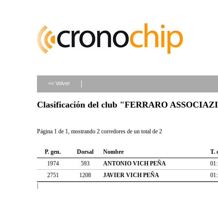
<< Volver
Clasificación del club "FERRARO ASSOCIA
Página 1 de 1, mostrando 2 corredores de un total de 2
P. gen.
Dorsal
Nombre
T. 
1974
593
ANTONIO VICH PEÑA
01:
2751
1208
JAVIER VICH PEÑA
01:
|