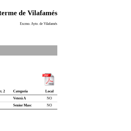
 terme de Vilafamés
Excmo. Ayto. de Vilafamés
t. 2
Categoría
Local
Veterà A
NO
Senior Masc
NO