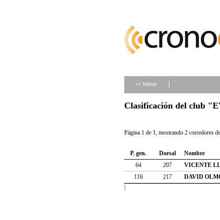
<< Volver
Clasificación del clu
Página 1 de 1, mostrando 2 corredores de 
P. gen.
Dorsal
Nombre
64
207
VICENTE L
116
217
DAVID OLM
|