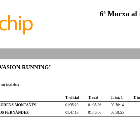
6ª Marxa al
b "EVASION RUNNING"
un total de 2
T. oficial
T. real
T. int. 1
T. in
LORENS MONTAÑÉS
01:35:29
01:35:26
00:50:14
OS FERNÁNDEZ
01:47:18
01:46:56
00:58:55