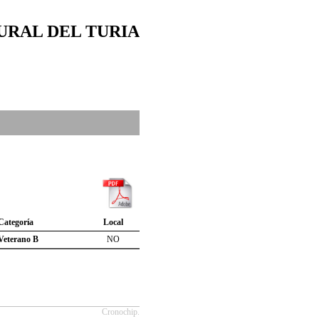
URAL DEL TURIA
Categoría
Local
Veterano B
NO
Cronochip.