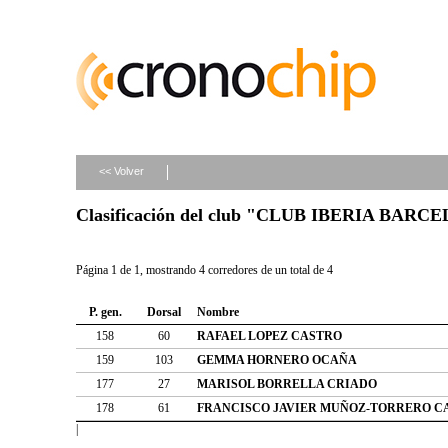
<< Volver
Clasificación del club "CLUB IBERIA BAR
Página 1 de 1, mostrando 4 corredores de un total de 4
P. gen.
Dorsal
Nombre
158
60
RAFAEL LOPEZ CASTRO
159
103
GEMMA HORNERO OCAÑA
177
27
MARISOL BORRELLA CRIADO
178
61
FRANCISCO JAVIER MUÑOZ-TORRERO 
|