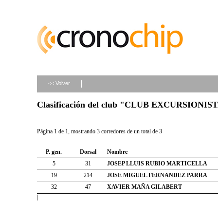
<< Volver
Clasificación del club "CLUB EXCURSIONI
Página 1 de 1, mostrando 3 corredores de un total de 3
P. gen.
Dorsal
Nombre
5
31
JOSEP LLUIS RUBIO MARTICELLA
19
214
JOSE MIGUEL FERNANDEZ PARRA
32
47
XAVIER MAÑA GILABERT
|