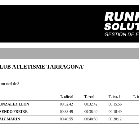
ub "CLUB ATLETISME TARRAGONA"
un total de 3
T. oficial
T. real
T. int. 1
T. i
ONZALEZ LEON
00:32:42
00:32:42
00:15:56
SENDO FREIRE
00:38:49
00:38:49
00:18:49
AIZ MARÍN
00:40:55
00:40:50
00:20:12