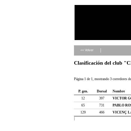
<< Volver
Clasificación del cl
Página 1 de 1, mostrando 3 corredores de 
P. gen.
Dorsal
Nombre
12
397
VICTOR G
65
731
PABLO RO
129
466
VICENÇ L
|