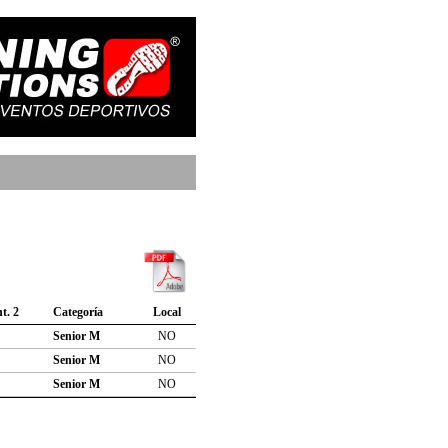
nt. 2
Categoría
Local
Senior M
NO
Senior M
NO
Senior M
NO