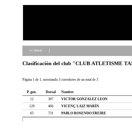
<< Volver
Clasificación del club "CLUB ATLETISME
Página 1 de 1, mostrando 3 corredores de un total de 3
P. gen.
Dorsal
Nombre
12
397
VICTOR GONZALEZ LEON
129
466
VICENÇ LAIZ MARÍN
65
731
PABLO ROSENDO FREIRE
|