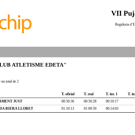
VII Puj
Regidoria d’E
b "CLUB ATLETISME EDETA"
un total de 2
T. oficial
T. real
T. int. 1
T. in
RMENT JUST
00:50:36
00:50:28
00:10:17
A RIERA LLORET
01:10:13
01:09:59
00:14:03