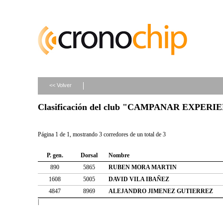
<< Volver
Clasificación del club "CAMPANAR EXPERI
Página 1 de 1, mostrando 3 corredores de un total de 3
P. gen.
Dorsal
Nombre
890
5865
RUBEN MORA MARTIN
1608
5005
DAVID VILA IBAÑEZ
4847
8969
ALEJANDRO JIMENEZ GUTIERREZ
|