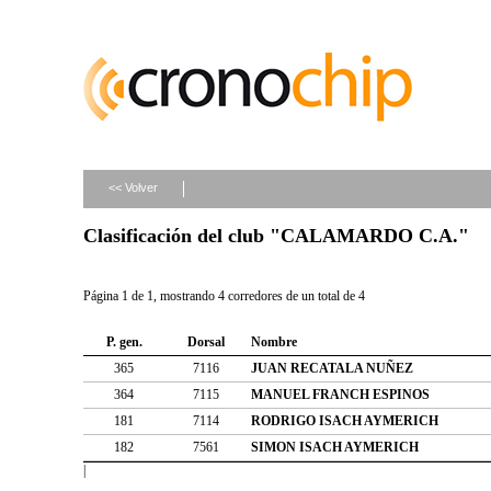
<< Volver
Clasificación del club "CALAMARDO C.A."
Página 1 de 1, mostrando 4 corredores de un total de 4
P. gen.
Dorsal
Nombre
365
7116
JUAN RECATALA NUÑEZ
364
7115
MANUEL FRANCH ESPINOS
181
7114
RODRIGO ISACH AYMERICH
182
7561
SIMON ISACH AYMERICH
|