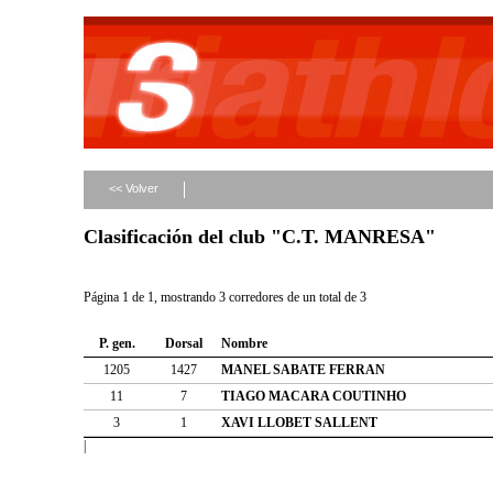
<< Volver
Clasificación del club "C.T. MANRESA"
Página 1 de 1, mostrando 3 corredores de un total de 3
P. gen.
Dorsal
Nombre
1205
1427
MANEL SABATE FERRAN
11
7
TIAGO MACARA COUTINHO
3
1
XAVI LLOBET SALLENT
|