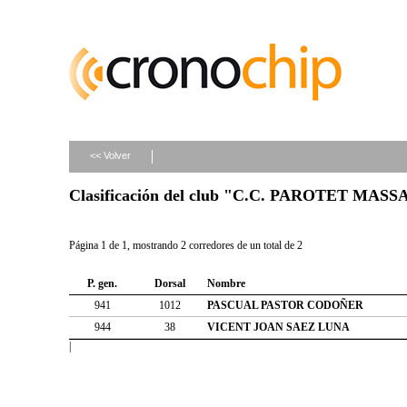
<< Volver
Clasificación del club "C.C. PAROTET MAS
Página 1 de 1, mostrando 2 corredores de un total de 2
P. gen.
Dorsal
Nombre
941
1012
PASCUAL PASTOR CODOÑER
944
38
VICENT JOAN SAEZ LUNA
|