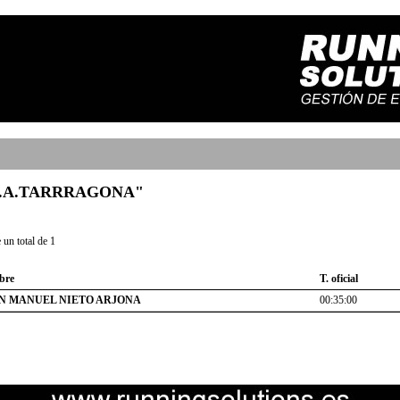
b "C.A.TARRRAGONA"
un total de 1
bre
T. oficial
N MANUEL NIETO ARJONA
00:35:00