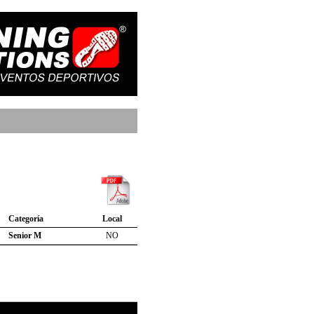
Categoría
Local
Senior M
NO