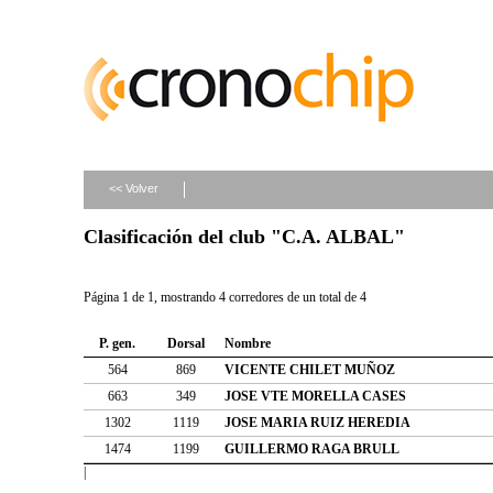
<< Volver
Clasificación del club "C.A. ALBAL"
Página 1 de 1, mostrando 4 corredores de un total de 4
P. gen.
Dorsal
Nombre
564
869
VICENTE CHILET MUÑOZ
663
349
JOSE VTE MORELLA CASES
1302
1119
JOSE MARIA RUIZ HEREDIA
1474
1199
GUILLERMO RAGA BRULL
|