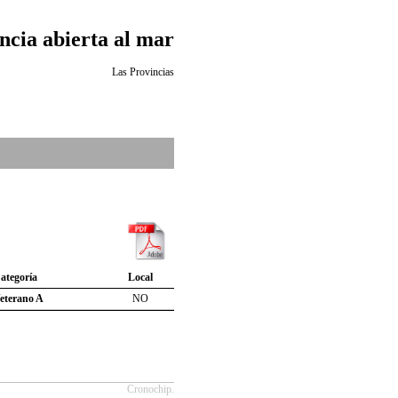
ncia abierta al mar
Las Provincias
ategoría
Local
eterano A
NO
Cronochip.