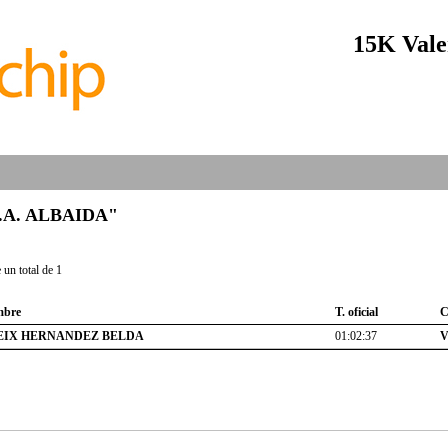
15K Vale
"C.A. ALBAIDA"
un total de 1
bre
T. oficial
C
EIX HERNANDEZ BELDA
01:02:37
V