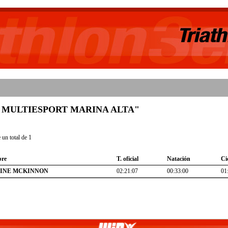
ub "C MULTIESPORT MARINA ALTA"
un total de 1
re
T. oficial
Natación
Ci
INE MCKINNON
02:21:07
00:33:00
01