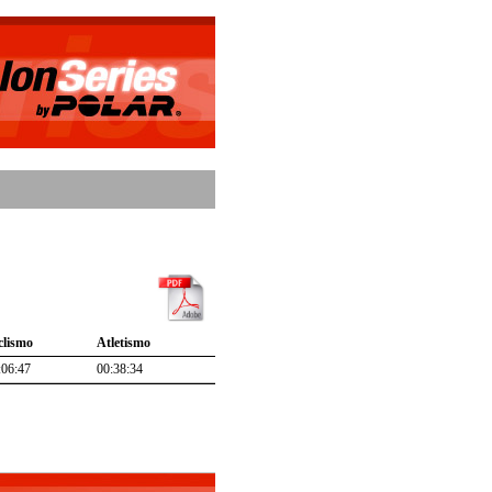
clismo
Atletismo
:06:47
00:38:34