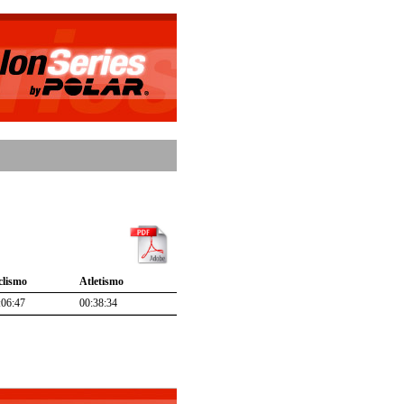
clismo
Atletismo
:06:47
00:38:34