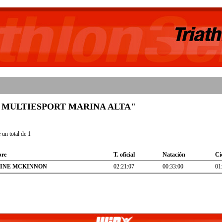
ub "C MULTIESPORT MARINA ALTA"
un total de 1
re
T. oficial
Natación
Ci
INE MCKINNON
02:21:07
00:33:00
01