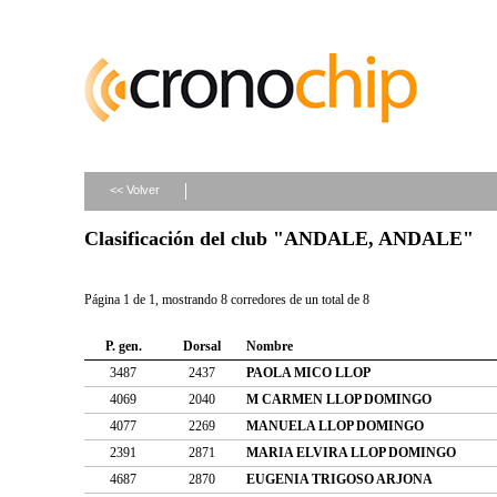
<< Volver
Clasificación del club "ANDALE, ANDALE"
Página 1 de 1, mostrando 8 corredores de un total de 8
P. gen.
Dorsal
Nombre
3487
2437
PAOLA MICO LLOP
4069
2040
M CARMEN LLOP DOMINGO
4077
2269
MANUELA LLOP DOMINGO
2391
2871
MARIA ELVIRA LLOP DOMINGO
4687
2870
EUGENIA TRIGOSO ARJONA