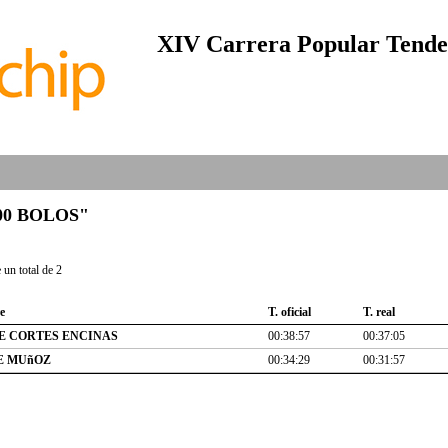
XIV Carrera Popular Tendet
"300 BOLOS"
un total de 2
e
T. oficial
T. real
E CORTES ENCINAS
00:38:57
00:37:05
E MUñOZ
00:34:29
00:31:57