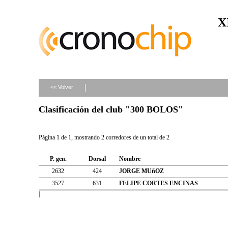
X
<< Volver
Clasificación del club "300 BOLOS"
Página 1 de 1, mostrando 2 corredores de un total de 2
P. gen.
Dorsal
Nombre
2632
424
JORGE MUñOZ
3527
631
FELIPE CORTES ENCINAS
|