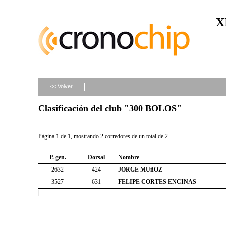
X
<< Volver
Clasificación del club "300 BOLOS"
Página 1 de 1, mostrando 2 corredores de un total de 2
P. gen.
Dorsal
Nombre
2632
424
JORGE MUñOZ
3527
631
FELIPE CORTES ENCINAS
|