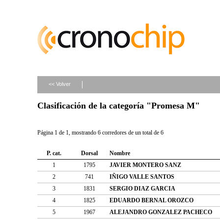
<< Volver
Clasificación de la categoría "Promesa M"
Página 1 de 1, mostrando 6 corredores de un total de 6
P. cat.
Dorsal
Nombre
1
1795
JAVIER MONTERO SANZ
2
741
IÑIGO VALLE SANTOS
3
1831
SERGIO DIAZ GARCIA
4
1825
EDUARDO BERNAL OROZCO
5
1967
ALEJANDRO GONZALEZ PACHECO