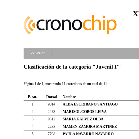
X
<< Volver
Clasificación de la categoría "Juvenil F"
Página 1 de 1, mostrando 11 corredores de un total de 11
P. cat.
Dorsal
Nombre
1
9014
ALBA ESCRIBANO SANTIAGO
2
2273
MARISOL COBOS LEIVA
3
9312
MARIA GALVEZ OLBA
4
2238
MAMEN ZAMORA MARTINEZ
5
7798
PAULA NAVARRO NAVARRO