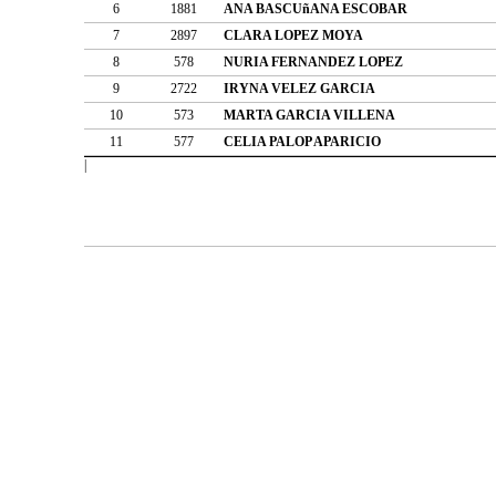
6
1881
ANA BASCUñANA ESCOBAR
7
2897
CLARA LOPEZ MOYA
8
578
NURIA FERNANDEZ LOPEZ
9
2722
IRYNA VELEZ GARCIA
10
573
MARTA GARCIA VILLENA
11
577
CELIA PALOP APARICIO
|