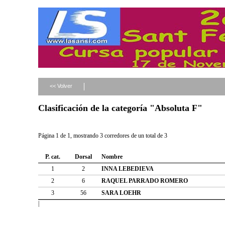
<< Volver
Clasificación de la categoría "Absoluta F"
Página 1 de 1, mostrando 3 corredores de un total de 3
P. cat.
Dorsal
Nombre
1
2
INNA LEBEDIEVA
2
6
RAQUEL PARRADO ROMERO
3
56
SARA LOEHR
|