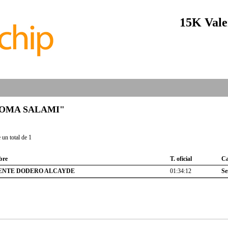
15K Vale
b "TOMA SALAMI"
un total de 1
bre
T. oficial
Ca
ENTE DODERO ALCAYDE
01:34:12
Se