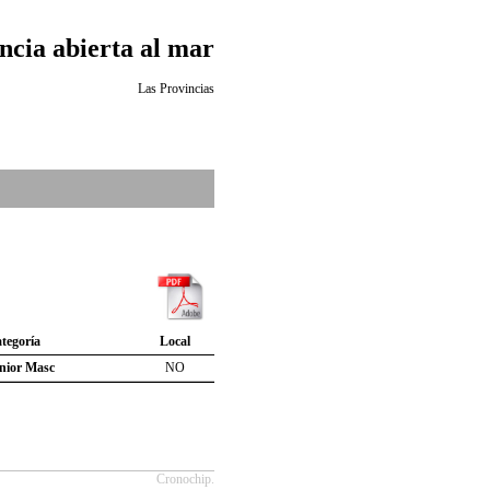
ncia abierta al mar
Las Provincias
tegoría
Local
nior Masc
NO
Cronochip.