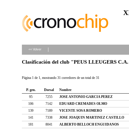
X
<< Volver
Clasificación del club "PEUS LLEUGERS C.A.
Página 1 de 1, mostrando 31 corredores de un total de 31
P. gen.
Dorsal
Nombre
95
7255
JOSE ANTONIO GARCIA PEREZ
106
7142
EDUARD CREMADES OLMO
139
7189
VICENTE SOSA ROMERO
141
7338
JOSE JOAQUIN MARTINEZ CASTILLO
181
8041
ALBERTO BELLOCH ENGUIDANOS