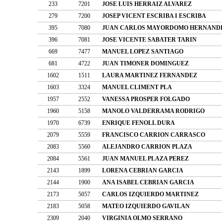
233
7201
JOSE LUIS HERRAIZ ALVAREZ
279
7200
JOSEP VICENT ESCRIBA I ESCRIBA
395
7080
JUAN CARLOS MAYORDOMO HERNAND
396
7081
JOSE VICENTE SABATER TARIN
669
7477
MANUEL LOPEZ SANTIAGO
681
4722
JUAN TIMONER DOMINGUEZ
1602
1511
LAURA MARTINEZ FERNANDEZ
1603
3324
MANUEL CLIMENT PLA
1957
2552
VANESSA PROSPER FOLGADO
1960
5158
MANOLO VALDERRAMA RODRIGO
1970
6739
ENRIQUE FENOLL DURA
2079
5559
FRANCISCO CARRION CARRASCO
2083
5560
ALEJANDRO CARRION PLAZA
2084
5561
JUAN MANUEL PLAZA PEREZ
2143
1899
LORENA CEBRIAN GARCIA
2144
1900
ANA ISABEL CEBRIAN GARCIA
2173
5057
CARLOS IZQUIERDO MARTINEZ
2183
5058
MATEO IZQUIERDO GAVILAN
2309
2040
VIRGINIA OLMO SERRANO