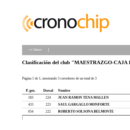
<< Volver
Clasificación del club "MAESTRAZGO-CA
Página 1 de 1, mostrando 3 corredores de un total de 3
P. gen.
Dorsal
Nombre
183
224
JUAN RAMON TENA MALLEN
433
223
SAUL GARGALLO MONFORTE
654
222
ROBERTO SOLSONA BELMONTE
|