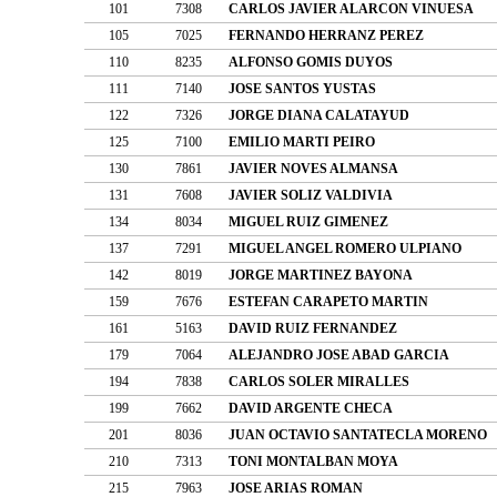
101
7308
CARLOS JAVIER ALARCON VINUESA
105
7025
FERNANDO HERRANZ PEREZ
110
8235
ALFONSO GOMIS DUYOS
111
7140
JOSE SANTOS YUSTAS
122
7326
JORGE DIANA CALATAYUD
125
7100
EMILIO MARTI PEIRO
130
7861
JAVIER NOVES ALMANSA
131
7608
JAVIER SOLIZ VALDIVIA
134
8034
MIGUEL RUIZ GIMENEZ
137
7291
MIGUEL ANGEL ROMERO ULPIANO
142
8019
JORGE MARTINEZ BAYONA
159
7676
ESTEFAN CARAPETO MARTIN
161
5163
DAVID RUIZ FERNANDEZ
179
7064
ALEJANDRO JOSE ABAD GARCIA
194
7838
CARLOS SOLER MIRALLES
199
7662
DAVID ARGENTE CHECA
201
8036
JUAN OCTAVIO SANTATECLA MORENO
210
7313
TONI MONTALBAN MOYA
215
7963
JOSE ARIAS ROMAN