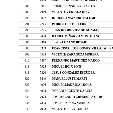
285
505
JAIME FERNANDEZ FLOREN
288
7919
VICENTE ZURIAGA DIAZ
290
8097
RICHARD NAVARRO PALOMO
291
7745
PEDRO FUENTES FERRER
293
7725
JUAN RODRIGUEZ DE GUZMAN
300
7478
DANIEL MIÑARRO MONTEJANO
304
7314
JESUS LOZANO BESARI
305
6359
FRANCISCO JOSE GOMEZ VILLAESCUS
309
7508
VICENTE ZARAGOZA MORERA
310
7817
FERNANDO MARTINEZ MARCO
313
7925
MIGUEL BOIX PONS
318
7820
JESUS GONZALEZ ESCUDER
322
8449
MANUEL JUSTE MARTI
323
4906
MIGUEL MADRIGAL DOLZ
324
4908
YOBANI VICENTE GARCIA
333
7674
JOSE ARCADIO CREMADES OLMO
334
7835
JOSE LUIS BOIX SUAREZ
339
7983
VICENTE JUAN TORRES