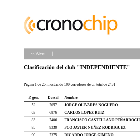
<< Volver
Clasificación del club "INDEPENDIENTE"
Página 1 de 25, mostrando 100 corredores de un total de 2431
P. gen.
Dorsal
Nombre
52
7057
JORGE OLIVARES NOGUERO
63
6876
CARLOS LOPEZ RUIZ
83
7406
FRANCISCO CASTELLANO PEÑARROCH
85
9330
FCO JAVIER NUÑEZ RODRIGUEZ
90
7375
RICARDO JORGE GIMENO