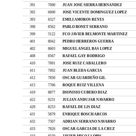
391
7690
JUAN JOSE SIERRA HERNANDEZ
392
6690
JOSE VICENTE DOMINGUEZ LOPEZ
393
8327
EMILI AMOROS REYES
398
8562
PABLO BONET SERRANO
399
5122
FCO JAVIER BELMONTE MARTINEZ
401
8042
PEDRO HERREROS GUERRA
402
8603
MIGUEL ANGEL BAS LOPEZ
408
8567
RAFAEL GAY RODRIGO
410
7691
JOSE RUIZ CABALLERO
411
7692
JUAN BLEDA GARCIA
412
7850
OSCAR GUARDEÑO GIL
415
7766
ROQUE RUIZ VILLENA
419
8877
DIONISIO CUBERO DIAZ
422
9231
JULIAN ANDUJAR NAVARRO
429
8253
RAFAEL DE LIS DIAZ
431
5879
ENRIQUE BOSCH ARCOS
432
7507
ADRIAN SERRANO NAVARRO
433
7826
OSCAR GARCIA DE LA CRUZ
434
8530
JAVIER MICO LLOPIS