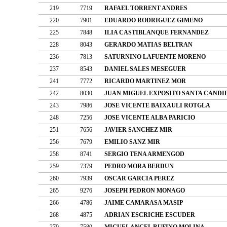
219
7719
RAFAEL TORRENT ANDRES
220
7901
EDUARDO RODRIGUEZ GIMENO
225
7848
ILIA CASTIBLANQUE FERNANDEZ
228
8043
GERARDO MATIAS BELTRAN
236
7813
SATURNINO LAFUENTE MORENO
237
8543
DANIEL SALES MESEGUER
241
7772
RICARDO MARTINEZ MOR
242
8030
JUAN MIGUEL EXPOSITO SANTA CANDI
243
7986
JOSE VICENTE BAIXAULI ROTGLA
248
7256
JOSE VICENTE ALBA PARICIO
251
7656
JAVIER SANCHEZ MIR
256
7679
EMILIO SANZ MIR
258
8741
SERGIO TENA ARMENGOD
259
7379
PEDRO MORA BERDUN
260
7939
OSCAR GARCIA PEREZ
265
9276
JOSEPH PEDRON MONAGO
266
4786
JAIME CAMARASA MASIP
268
4875
ADRIAN ESCRICHE ESCUDER
279
7580
MIGUEL ANGEL RUFINO MOLINA