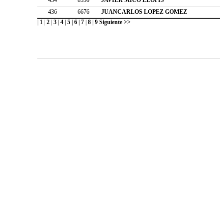
436
6676
JUANCARLOS LOPEZ GOMEZ
|
1
|
2
|
3
|
4
|
5
|
6
|
7
|
8
|
9
Siguiente >>