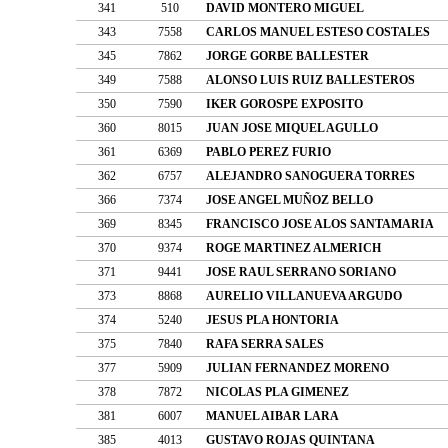
341
510
DAVID MONTERO MIGUEL
343
7558
CARLOS MANUEL ESTESO COSTALES
345
7862
JORGE GORBE BALLESTER
349
7588
ALONSO LUIS RUIZ BALLESTEROS
350
7590
IKER GOROSPE EXPOSITO
360
8015
JUAN JOSE MIQUEL AGULLO
361
6369
PABLO PEREZ FURIO
362
6757
ALEJANDRO SANOGUERA TORRES
366
7374
JOSE ANGEL MUÑOZ BELLO
369
8345
FRANCISCO JOSE ALOS SANTAMARIA
370
9374
ROGE MARTINEZ ALMERICH
371
9441
JOSE RAUL SERRANO SORIANO
373
8868
AURELIO VILLANUEVA ARGUDO
374
5240
JESUS PLA HONTORIA
375
7840
RAFA SERRA SALES
377
5909
JULIAN FERNANDEZ MORENO
378
7872
NICOLAS PLA GIMENEZ
381
6007
MANUEL AIBAR LARA
385
4013
GUSTAVO ROJAS QUINTANA