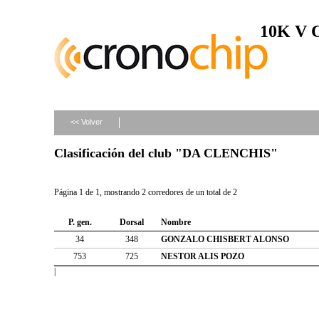
10K V
<< Volver
Clasificación del club "DA CLENCHIS"
Página 1 de 1, mostrando 2 corredores de un total de 2
P. gen.
Dorsal
Nombre
34
348
GONZALO CHISBERT ALONSO
753
725
NESTOR ALIS POZO
|