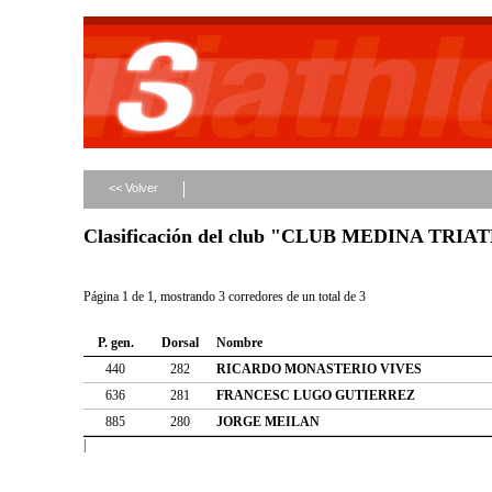
<< Volver
Clasificación del club "CLUB MEDINA TRIA
Página 1 de 1, mostrando 3 corredores de un total de 3
P. gen.
Dorsal
Nombre
440
282
RICARDO MONASTERIO VIVES
636
281
FRANCESC LUGO GUTIERREZ
885
280
JORGE MEILAN
|