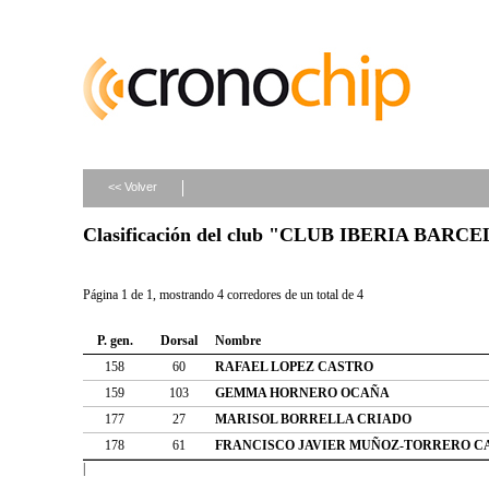
<< Volver
Clasificación del club "CLUB IBERIA BAR
Página 1 de 1, mostrando 4 corredores de un total de 4
P. gen.
Dorsal
Nombre
158
60
RAFAEL LOPEZ CASTRO
159
103
GEMMA HORNERO OCAÑA
177
27
MARISOL BORRELLA CRIADO
178
61
FRANCISCO JAVIER MUÑOZ-TORRERO 
|