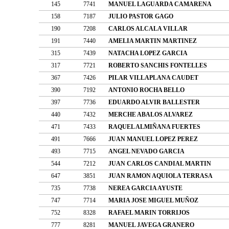
145
7741
MANUEL LAGUARDA CAMARENA
158
7187
JULIO PASTOR GAGO
190
7208
CARLOS ALCALA VILLAR
191
7440
AMELIA MARTIN MARTINEZ
315
7439
NATACHA LOPEZ GARCIA
317
7721
ROBERTO SANCHIS FONTELLES
367
7426
PILAR VILLAPLANA CAUDET
390
7192
ANTONIO ROCHA BELLO
397
7736
EDUARDO ALVIR BALLESTER
440
7432
MERCHE ABALOS ALVAREZ
471
7433
RAQUEL ALMIÑANA FUERTES
491
7666
JUAN MANUEL LOPEZ PEREZ
493
7715
ANGEL NEVADO GARCIA
544
7212
JUAN CARLOS CANDIAL MARTIN
647
3851
JUAN RAMON AQUIOLA TERRASA
735
7738
NEREA GARCIA AYUSTE
747
7714
MARIA JOSE MIGUEL MUÑOZ
752
8328
RAFAEL MARIN TORRIJOS
777
8281
MANUEL JAVEGA GRANERO