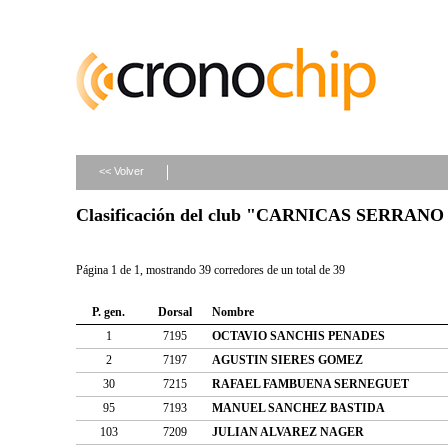
<< Volver
Clasificación del club "CARNICAS SERRANO
Página 1 de 1, mostrando 39 corredores de un total de 39
P. gen.
Dorsal
Nombre
1
7195
OCTAVIO SANCHIS PENADES
2
7197
AGUSTIN SIERES GOMEZ
30
7215
RAFAEL FAMBUENA SERNEGUET
95
7193
MANUEL SANCHEZ BASTIDA
103
7209
JULIAN ALVAREZ NAGER