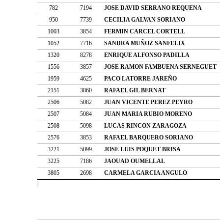
782
7194
JOSE DAVID SERRANO REQUENA
950
7739
CECILIA GALVAN SORIANO
1003
3854
FERMIN CARCEL CORTELL
1052
7716
SANDRA MUÑOZ SANFELIX
1320
8278
ENRIQUE ALFONSO PADILLA
1556
3857
JOSE RAMON FAMBUENA SERNEGUET
1959
4625
PACO LATORRE JAREÑO
2151
3860
RAFAEL GIL BERNAT
2506
5082
JUAN VICENTE PEREZ PEYRO
2507
5084
JUAN MARIA RUBIO MORENO
2508
5098
LUCAS RINCON ZARAGOZA
2576
3853
RAFAEL BARQUERO SORIANO
3221
5099
JOSE LUIS POQUET BRISA
3225
7186
JAOUAD OUMELLAL
3805
2698
CARMELA GARCIA ANGULO
|