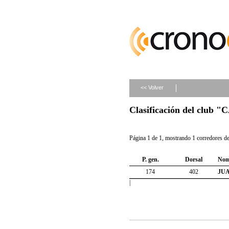
<< Volver
Clasificación del clu
Página 1 de 1, mostrando 1 corredores de 
P. gen.
Dorsal
Nom
174
402
JU
|