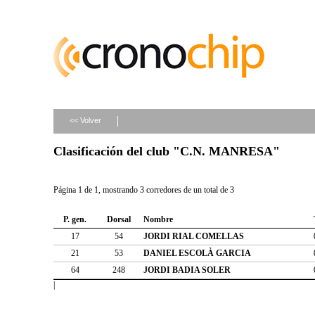
<< Volver
Clasificación del club "C.N. MANRESA"
Página 1 de 1, mostrando 3 corredores de un total de 3
P. gen.
Dorsal
Nombre
17
54
JORDI RIAL COMELLAS
21
53
DANIEL ESCOLÀ GARCIA
64
248
JORDI BADIA SOLER
|