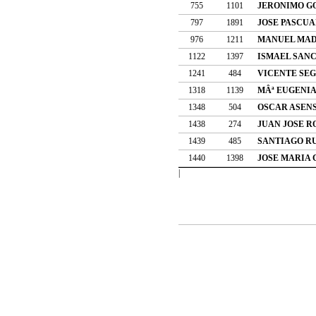
755
1101
JERONIMO G
797
1891
JOSE PASCU
976
1211
MANUEL MAD
1122
1397
ISMAEL SAN
1241
484
VICENTE SE
1318
1139
MÂª EUGENIA
1348
504
OSCAR ASENS
1438
274
JUAN JOSE 
1439
485
SANTIAGO R
1440
1398
JOSE MARIA 
|