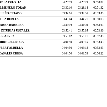
OMEZ FUENTES
03:28:46
03:28:16
00:48:31
AL MENERO TORAN
03:30:10
03:28:14
00:51:32
UEÑO CRIADO
03:39:16
03:37:36
00:53:45
CHEZ ROBLES
03:45:04
03:44:21
00:50:03
GARRA BARRERA
03:53:16
03:51:39
00:53:43
 INTURIAS USTAREZ
03:56:41
03:55:05
00:53:40
I GALVEZ
03:58:02
03:56:21
00:57:43
RODRIGUEZ ROCA
04:04:50
04:03:15
00:53:43
UBERT ALBELLA
04:04:50
04:03:15
00:53:43
CASALTA CHESA
04:04:50
04:03:53
00:56:22