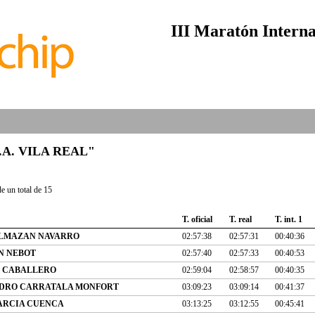
III Maratón Interna
"C.A. VILA REAL"
e un total de 15
T. oficial
T. real
T. int. 1
LMAZAN NAVARRO
02:57:38
02:57:31
00:40:36
N NEBOT
02:57:40
02:57:33
00:40:53
Z CABALLERO
02:59:04
02:58:57
00:40:35
NDRO CARRATALA MONFORT
03:09:23
03:09:14
00:41:37
ARCIA CUENCA
03:13:25
03:12:55
00:45:41