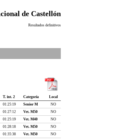
cional de Castellón
Resultados definitivos
T. int. 2
Categoría
Local
01:25:19
Senior M
NO
01:27:12
Vet. M50
NO
01:25:19
Vet. M40
NO
01:28:18
Vet. M50
NO
01:35:38
Vet. M50
NO