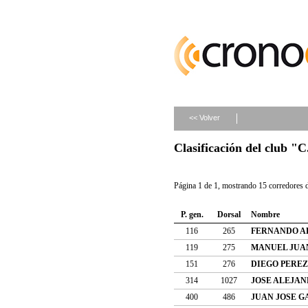
<< Volver
Clasificación del club 
Página 1 de 1, mostrando 15 corredores d
P. gen.
Dorsal
Nombre
116
265
FERNANDO A
119
275
MANUEL JUA
151
276
DIEGO PERE
314
1027
JOSE ALEJA
400
486
JUAN JOSE G