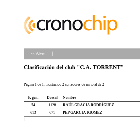
<< Volver
Clasificación del club "C.A. TORRENT"
Página 1 de 1, mostrando 2 corredores de un total de 2
P. gen.
Dorsal
Nombre
54
1128
RAÚL GRACIA RODRÍGUEZ
613
671
PEP GARCIA IGOMEZ
|