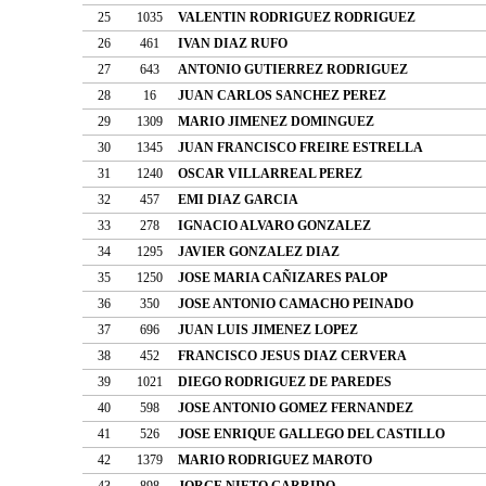
25
1035
VALENTIN RODRIGUEZ RODRIGUEZ
26
461
IVAN DIAZ RUFO
27
643
ANTONIO GUTIERREZ RODRIGUEZ
28
16
JUAN CARLOS SANCHEZ PEREZ
29
1309
MARIO JIMENEZ DOMINGUEZ
30
1345
JUAN FRANCISCO FREIRE ESTRELLA
31
1240
OSCAR VILLARREAL PEREZ
32
457
EMI DIAZ GARCIA
33
278
IGNACIO ALVARO GONZALEZ
34
1295
JAVIER GONZALEZ DIAZ
35
1250
JOSE MARIA CAÑIZARES PALOP
36
350
JOSE ANTONIO CAMACHO PEINADO
37
696
JUAN LUIS JIMENEZ LOPEZ
38
452
FRANCISCO JESUS DIAZ CERVERA
39
1021
DIEGO RODRIGUEZ DE PAREDES
40
598
JOSE ANTONIO GOMEZ FERNANDEZ
41
526
JOSE ENRIQUE GALLEGO DEL CASTILLO
42
1379
MARIO RODRIGUEZ MAROTO
43
898
JORGE NIETO GARRIDO