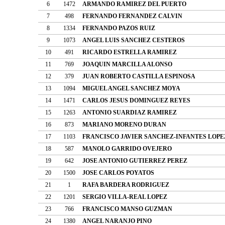
6
1472
ARMANDO RAMIREZ DEL PUERTO
7
498
FERNANDO FERNANDEZ CALVIN
8
1334
FERNANDO PAZOS RUIZ
9
1073
ANGEL LUIS SANCHEZ CESTEROS
10
491
RICARDO ESTRELLA RAMIREZ
11
769
JOAQUIN MARCILLA ALONSO
12
379
JUAN ROBERTO CASTILLA ESPINOSA
13
1094
MIGUEL ANGEL SANCHEZ MOYA
14
1471
CARLOS JESUS DOMINGUEZ REYES
15
1263
ANTONIO SUARDIAZ RAMIREZ
16
873
MARIANO MORENO DURAN
17
1103
FRANCISCO JAVIER SANCHEZ-INFANTES LOPE
18
587
MANOLO GARRIDO OVEJERO
19
642
JOSE ANTONIO GUTIERREZ PEREZ
20
1500
JOSE CARLOS POYATOS
21
1
RAFA BARDERA RODRIGUEZ
22
1201
SERGIO VILLA-REAL LOPEZ
23
766
FRANCISCO MANSO GUZMAN
24
1380
ANGEL NARANJO PINO