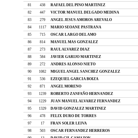
81
438
RAFAEL DEL PINO MARTINEZ
82
447
VICTOR MANUEL DELGADO MEDINA
83
279
ANGEL JESUS AMOROS AREVALO
84
1117
MARIO SEOANE PASTRANA
85
715
OSCAR LARGO DEL AMO
86
814
MANUEL MAS GONZALEZ
87
273
RAUL ALVAREZ DIAZ
88
584
JAVIER GARIJO MARTINEZ
89
272
ANDRES ALONSO NIETO
90
1082
MIGUEL ANGEL SANCHEZ GONZALEZ
91
536
EZEQUIEL GARCIA BOIZA
92
871
ANGEL MORENO
93
1239
ROBERTO ZANFAÑO HERNANDEZ
94
1229
JUAN MANUEL ALVAREZ FERNANDEZ
95
1329
DAVID GONZALEZ MARTINEZ
96
478
FELIX DURO DE TORRES
97
17
FRAN SOLER LEIVA
98
503
OSCAR FERNANDEZ HERREROS
99
13
DAVID GIL CAMAZON