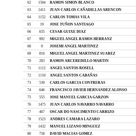
62
1504
RAMON SIMON BLANCO
63
1411
JUAN CARLOS CAÑADILLAS ARENCON
64
1152
CARLOS TOMAS VILA
65
19
JOSE TUÑON SANTIAGO
66
635
CESAR GUIXE DIAZ
67
992
MIGUEL ANGEL RAMOS HERRANZ
68
9
JOSEMI ANGEL MARTINEZ
69
810
MIGUEL ANGEL MARTINEZ SUAREZ
70
283
RAMON ARCEREDILLO MARTIN
71
1112
ANGEL SANTOS ROSELL
72
1110
ANGEL SANTOS CABAÑAS
73
539
CARLOS GARCIA CONTRERAS
74
646
FRANCISCO JAVIER HERNANDEZ ALONSO
75
555
JOSE MANUEL GARCIA GARZON
76
1475
JUAN CARLOS NAVARRO NAVARRO
77
467
OSCAR DO NASCIMENTO CARRIZO
78
1523
ANDRES CAMARA LAZARO
79
1432
MANUEL LIZANO MINGUEZ
80
758
DAVID MACIAS GOMEZ