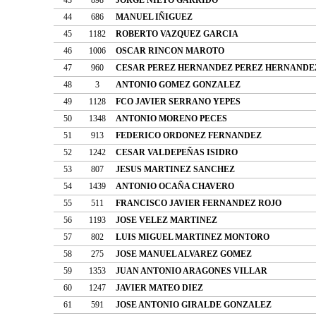
44
686
MANUEL IÑIGUEZ
45
1182
ROBERTO VAZQUEZ GARCIA
46
1006
OSCAR RINCON MAROTO
47
960
CESAR PEREZ HERNANDEZ PEREZ HERNANDE
48
3
ANTONIO GOMEZ GONZALEZ
49
1128
FCO JAVIER SERRANO YEPES
50
1348
ANTONIO MORENO PECES
51
913
FEDERICO ORDONEZ FERNANDEZ
52
1242
CESAR VALDEPEÑAS ISIDRO
53
807
JESUS MARTINEZ SANCHEZ
54
1439
ANTONIO OCAÑA CHAVERO
55
511
FRANCISCO JAVIER FERNANDEZ ROJO
56
1193
JOSE VELEZ MARTINEZ
57
802
LUIS MIGUEL MARTINEZ MONTORO
58
275
JOSE MANUEL ALVAREZ GOMEZ
59
1353
JUAN ANTONIO ARAGONES VILLAR
60
1247
JAVIER MATEO DIEZ
61
591
JOSE ANTONIO GIRALDE GONZALEZ