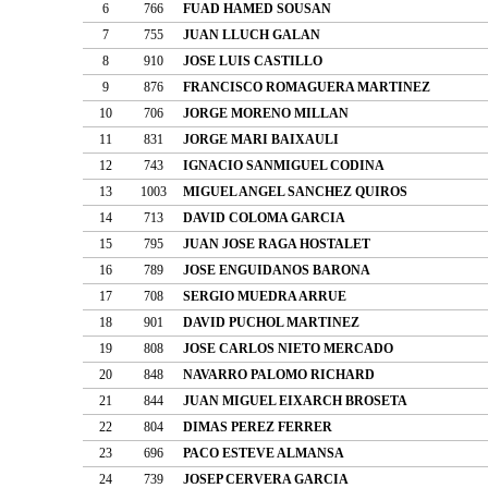
6
766
FUAD HAMED SOUSAN
7
755
JUAN LLUCH GALAN
8
910
JOSE LUIS CASTILLO
9
876
FRANCISCO ROMAGUERA MARTINEZ
10
706
JORGE MORENO MILLAN
11
831
JORGE MARI BAIXAULI
12
743
IGNACIO SANMIGUEL CODINA
13
1003
MIGUEL ANGEL SANCHEZ QUIROS
14
713
DAVID COLOMA GARCIA
15
795
JUAN JOSE RAGA HOSTALET
16
789
JOSE ENGUIDANOS BARONA
17
708
SERGIO MUEDRA ARRUE
18
901
DAVID PUCHOL MARTINEZ
19
808
JOSE CARLOS NIETO MERCADO
20
848
NAVARRO PALOMO RICHARD
21
844
JUAN MIGUEL EIXARCH BROSETA
22
804
DIMAS PEREZ FERRER
23
696
PACO ESTEVE ALMANSA
24
739
JOSEP CERVERA GARCIA