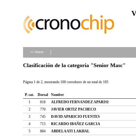
V
<< Volver
Clasificación de la categoría "Senior Masc"
Página 1 de 2, mostrando 100 corredores de un total de 185
P. cat.
Dorsal
Nombre
1
818
ALFREDO FERNANDEZ APARISI
2
770
JAVIER ORTIZ PACHECO
3
745
DAVID APARICIO FUENTES
4
715
RICARDO IBAÑEZ GARCIA
5
884
ABDELAATI LAKHAL