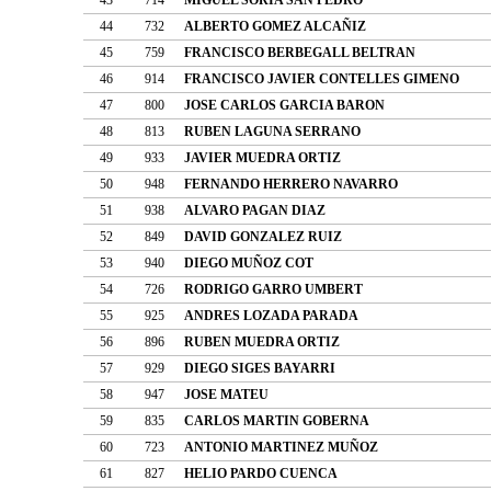
44
732
ALBERTO GOMEZ ALCAÑIZ
45
759
FRANCISCO BERBEGALL BELTRAN
46
914
FRANCISCO JAVIER CONTELLES GIMENO
47
800
JOSE CARLOS GARCIA BARON
48
813
RUBEN LAGUNA SERRANO
49
933
JAVIER MUEDRA ORTIZ
50
948
FERNANDO HERRERO NAVARRO
51
938
ALVARO PAGAN DIAZ
52
849
DAVID GONZALEZ RUIZ
53
940
DIEGO MUÑOZ COT
54
726
RODRIGO GARRO UMBERT
55
925
ANDRES LOZADA PARADA
56
896
RUBEN MUEDRA ORTIZ
57
929
DIEGO SIGES BAYARRI
58
947
JOSE MATEU
59
835
CARLOS MARTIN GOBERNA
60
723
ANTONIO MARTINEZ MUÑOZ
61
827
HELIO PARDO CUENCA