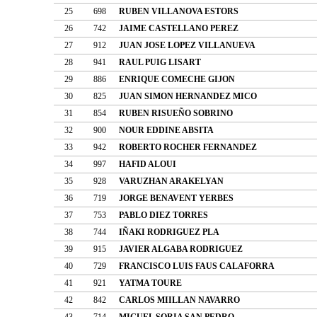
25
698
RUBEN VILLANOVA ESTORS
26
742
JAIME CASTELLANO PEREZ
27
912
JUAN JOSE LOPEZ VILLANUEVA
28
941
RAUL PUIG LISART
29
886
ENRIQUE COMECHE GIJON
30
825
JUAN SIMON HERNANDEZ MICO
31
854
RUBEN RISUEÑO SOBRINO
32
900
NOUR EDDINE ABSITA
33
942
ROBERTO ROCHER FERNANDEZ
34
997
HAFID ALOUI
35
928
VARUZHAN ARAKELYAN
36
719
JORGE BENAVENT YERBES
37
753
PABLO DIEZ TORRES
38
744
IÑAKI RODRIGUEZ PLA
39
915
JAVIER ALGABA RODRIGUEZ
40
729
FRANCISCO LUIS FAUS CALAFORRA
41
921
YATMA TOURE
42
842
CARLOS MIILLAN NAVARRO
43
714
MIGUEL SORIA SAN PEDRO