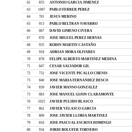
62
855
ANTONIO GARCIA JIMENEZ
63
1007
PABLO FERRER PEREZ
64
701
JESUS MERINO
65
913
PABLO BELTRAN NAVARRO
66
867
DAVID GIMENO CIVERA
67
870
JOSE MIGUEL PEREZ HERVAS
68
935
RODIN MARTIN CASTAÑO
69
918
ADRIAN MORA OLIVARES
70
878
FELIPE ALBERTO MARTINEZ MEDINA
71
847
CESAR SALVADOR GIL
72
752
JOSE VICENTE PICALLO CHENIS
73
840
JOSE MARIA FERNANDEZ DESCO
74
839
JAVIER MANSO GONZALEZ
75
883
JOSE MANUEL GIJON CLARAMONTE
76
1025
JAVIER PULIDO BLASCO
77
862
JAVIER VELASCO GARCIA
78
869
JOSE JAVIER LLORIA MARTINEZ
79
816
JOSE PASCUAL ESCRIVA DOMINGO
80
934
JORDI BOLUFER TORNERO