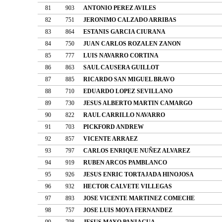
81
903
ANTONIO PEREZ AVILES
82
751
JERONIMO CALZADO ARRIBAS
83
864
ESTANIS GARCIA CIURANA
84
750
JUAN CARLOS ROZALEN ZANON
85
777
LUIS NAVARRO CORTINA
86
863
SAUL CAUSERA GUILLOT
87
885
RICARDO SAN MIGUEL BRAVO
88
710
EDUARDO LOPEZ SEVILLANO
89
730
JESUS ALBERTO MARTIN CAMARGO
90
822
RAUL CARRILLO NAVARRO
91
703
PICKFORD ANDREW
92
857
VICENTE ARRAEZ
93
797
CARLOS ENRIQUE NUÑEZ ALVAREZ
94
919
RUBEN ARCOS PAMBLANCO
95
926
JESUS ENRIC TORTAJADA HINOJOSA
96
932
HECTOR CALVETE VILLEGAS
97
893
JOSE VICENTE MARTINEZ COMECHE
98
757
JOSE LUIS MOYA FERNANDEZ
99
798
JESUS MAYO PANIAGUA