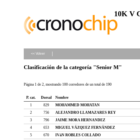
10K V
<< Volver
Clasificación de la categoría "Senior M"
Página 1 de 2, mostrando 100 corredores de un total de 190
P. cat.
Dorsal
Nombre
1
829
MOHAMMED MOHATAN
2
756
ALEJANDRO LLAMAZARES REY
3
796
JAIME MORA HERNANDEZ
4
653
MIGUEL VÁZQUEZ FERNÁNDEZ
5
670
IVáN ROBLES COLLADO