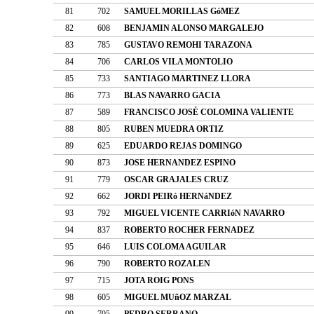
81
702
SAMUEL MORILLAS GóMEZ
82
608
BENJAMIN ALONSO MARGALEJO
83
785
GUSTAVO REMOHI TARAZONA
84
706
CARLOS VILA MONTOLIO
85
733
SANTIAGO MARTINEZ LLORA
86
773
BLAS NAVARRO GACIA
87
589
FRANCISCO JOSÉ COLOMINA VALIENTE
88
805
RUBEN MUEDRA ORTIZ
89
625
EDUARDO REJAS DOMINGO
90
873
JOSE HERNANDEZ ESPINO
91
779
OSCAR GRAJALES CRUZ
92
662
JORDI PEIRó HERNáNDEZ
93
792
MIGUEL VICENTE CARRIóN NAVARRO
94
837
ROBERTO ROCHER FERNADEZ
95
646
LUIS COLOMA AGUILAR
96
790
ROBERTO ROZALEN
97
715
JOTA ROIG PONS
98
605
MIGUEL MUñOZ MARZAL
99
705
PEDRO SERRANO