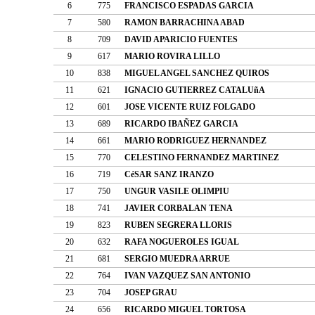
6
775
FRANCISCO ESPADAS GARCIA
7
580
RAMON BARRACHINA ABAD
8
709
DAVID APARICIO FUENTES
9
617
MARIO ROVIRA LILLO
10
838
MIGUEL ANGEL SANCHEZ QUIROS
11
621
IGNACIO GUTIERREZ CATALUñA
12
601
JOSE VICENTE RUIZ FOLGADO
13
689
RICARDO IBAÑEZ GARCIA
14
661
MARIO RODRIGUEZ HERNANDEZ
15
770
CELESTINO FERNANDEZ MARTINEZ
16
719
CéSAR SANZ IRANZO
17
750
UNGUR VASILE OLIMPIU
18
741
JAVIER CORBALAN TENA
19
823
RUBEN SEGRERA LLORIS
20
632
RAFA NOGUEROLES IGUAL
21
681
SERGIO MUEDRA ARRUE
22
764
IVAN VAZQUEZ SAN ANTONIO
23
704
JOSEP GRAU
24
656
RICARDO MIGUEL TORTOSA