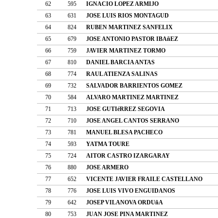
62
595
IGNACIO LOPEZ ARMIJO
63
631
JOSE LUIS RIOS MONTAGUD
64
824
RUBEN MARTINEZ SANFELIX
65
679
JOSE ANTONIO PASTOR IBAñEZ
66
759
JAVIER MARTINEZ TORMO
67
810
DANIEL BARCIA ANTAS
68
774
RAUL ATIENZA SALINAS
69
732
SALVADOR BARRIENTOS GOMEZ
70
584
ALVARO MARTINEZ MARTINEZ
71
713
JOSE GUTIéRREZ SEGOVIA
72
710
JOSE ANGEL CANTOS SERRANO
73
781
MANUEL BLESA PACHECO
74
593
YATMA TOURE
75
724
AITOR CASTRO IZARGARAY
76
880
JOSE ARMERO
77
652
VICENTE JAVIER FRAILE CASTELLANO
78
776
JOSE LUIS VIVO ENGUIDANOS
79
642
JOSEP VILANOVA ORDUñA
80
753
JUAN JOSE PINA MARTINEZ