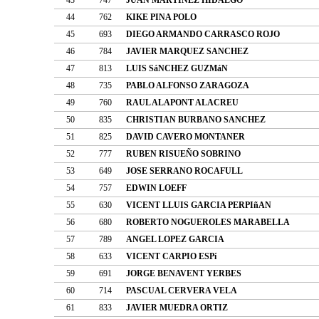
44
762
KIKE PINA POLO
45
693
DIEGO ARMANDO CARRASCO ROJO
46
784
JAVIER MARQUEZ SANCHEZ
47
813
LUIS SáNCHEZ GUZMáN
48
735
PABLO ALFONSO ZARAGOZA
49
760
RAUL ALAPONT ALACREU
50
835
CHRISTIAN BURBANO SANCHEZ
51
825
DAVID CAVERO MONTANER
52
777
RUBEN RISUEÑO SOBRINO
53
649
JOSE SERRANO ROCAFULL
54
757
EDWIN LOEFF
55
630
VICENT LLUIS GARCIA PERPIñAN
56
680
ROBERTO NOGUEROLES MARABELLA
57
789
ANGEL LOPEZ GARCIA
58
633
VICENT CARPIO ESPí
59
691
JORGE BENAVENT YERBES
60
714
PASCUAL CERVERA VELA
61
833
JAVIER MUEDRA ORTIZ