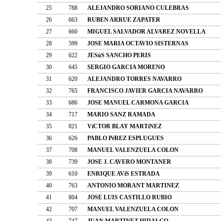
25
788
ALEJANDRO SORIANO CULEBRAS
26
663
RUBEN ARRUE ZAPATER
27
660
MIGUEL SALVADOR ALVAREZ NOVELLA
28
599
JOSE MARIA OCTAVIO SISTERNAS
29
622
JESúS SANCHO PERIS
30
645
SERGIO GARCIA MORENO
31
620
ALEJANDRO TORRES NAVARRO
32
765
FRANCISCO JAVIER GARCIA NAVARRO
33
686
JOSE MANUEL CARMONA GARCIA
34
717
MARIO SANZ RAMADA
35
821
VíCTOR BLAY MARTíNEZ
36
626
PABLO PéREZ ESPLUGUES
37
708
MANUEL VALENZUELA COLON
38
739
JOSE J. CAVERO MONTANER
39
610
ENRIQUE AVíS ESTRADA
40
763
ANTONIO MORANT MARTINEZ
41
804
JOSE LUIS CASTILLO RUBIO
42
707
MANUEL VALENZUELA COLON
43
747
JUAN MARTINEZ HIDALGO