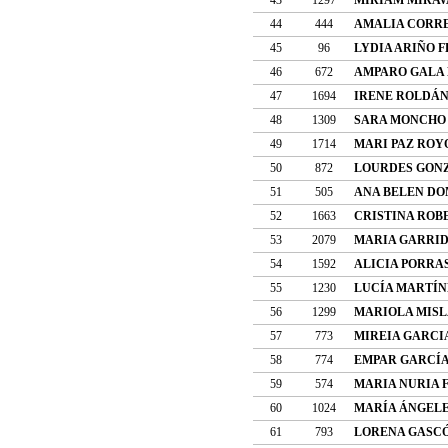
44
444
AMALIA CORR
45
96
LYDIA ARIÑO 
46
672
AMPARO GALA
47
1694
IRENE ROLDÁN
48
1309
SARA MONCHO
49
1714
MARI PAZ ROY
50
872
LOURDES GON
51
505
ANA BELEN DO
52
1663
CRISTINA ROB
53
2079
MARIA GARRID
54
1592
ALICIA PORRA
55
1230
LUCÍA MARTÍN
56
1299
MARIOLA MISL
57
773
MIREIA GARCI
58
774
EMPAR GARCÍA
59
574
MARIA NURIA 
60
1024
MARÍA ÁNGEL
61
793
LORENA GASC