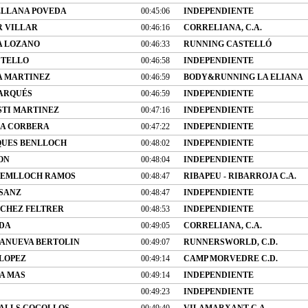
ELLANA POVEDA
00:45:06
INDEPENDIENTE
 VILLAR
00:46:16
CORRELIANA, C.A.
A LOZANO
00:46:33
RUNNING CASTELLÓ
 TELLO
00:46:58
INDEPENDIENTE
A MARTINEZ
00:46:59
BODY&RUNNING LA ELIANA
ARQUÉS
00:46:59
INDEPENDIENTE
TI MARTINEZ
00:47:16
INDEPENDIENTE
IA CORBERA
00:47:22
INDEPENDIENTE
UES BENLLOCH
00:48:02
INDEPENDIENTE
ON
00:48:04
INDEPENDIENTE
BEMLLOCH RAMOS
00:48:47
RIBAPEU - RIBARROJA C.A.
 SANZ
00:48:47
INDEPENDIENTE
CHEZ FELTRER
00:48:53
INDEPENDIENTE
DA
00:49:05
CORRELIANA, C.A.
LANUEVA BERTOLIN
00:49:07
RUNNERSWORLD, C.D.
 LOPEZ
00:49:14
CAMP MORVEDRE C.D.
A MAS
00:49:14
INDEPENDIENTE
00:49:23
INDEPENDIENTE
ALLS COGOLLOS
00:49:40
VILAMARXANT C.A.