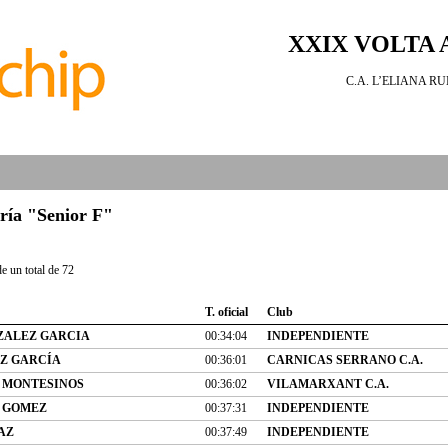
XXIX VOLTA 
C.A. L’ELIANA RUNN
oría "Senior F"
e un total de 72
T. oficial
Club
ZALEZ GARCIA
00:34:04
INDEPENDIENTE
Z GARCÍA
00:36:01
CARNICAS SERRANO C.A.
 MONTESINOS
00:36:02
VILAMARXANT C.A.
 GOMEZ
00:37:31
INDEPENDIENTE
AZ
00:37:49
INDEPENDIENTE