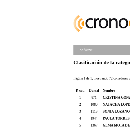
<< Volver
Clasificación de la categ
Página 1 de 1, mostrando 72 corredores d
P. cat.
Dorsal
Nombre
1
871
CRISTINA GON
2
1080
NATACHA LOPE
3
1113
SONIA LOZANO
4
1944
PAULA TORRES
5
1367
GEMA MOTA DI