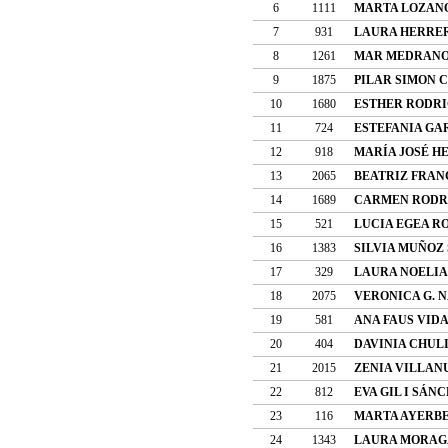
6
1111
MARTA LOZAN
7
931
LAURA HERRER
8
1261
MAR MEDRANO
9
1875
PILAR SIMON 
10
1680
ESTHER RODRI
11
724
ESTEFANIA GA
12
918
MARÍA JOSÉ 
13
2065
BEATRIZ FRAN
14
1689
CARMEN RODR
15
521
LUCIA EGEA R
16
1383
SILVIA MUÑOZ
17
329
LAURA NOELIA
18
2075
VERONICA G. 
19
581
ANA FAUS VID
20
404
DAVINIA CHUL
21
2015
ZENIA VILLAN
22
812
EVA GIL I SÁN
23
116
MARTA AYERBE
24
1343
LAURA MORAG