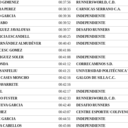
O GIMENEZ
00:37:56
RUNNERSWORLD, C.D.
A PEREZ
00:38:33
CARNICAS SERRANO C.A.
 GARCIA
00:39:36
INDEPENDIENTE
CABO
00:39:52
INDEPENDIENTE
GUEZ JAVALOYAS
00:39:57
DESAFIO RUNNERS
RCIA ESCANDELL
00:40:25
INDEPENDIENTE
HERNÁNDEZ ALMUDÉVER
00:40:43
INDEPENDIENTE
CESC GOMEZ
00:41:06
IGUEZ SOLER
00:41:08
INDEPENDIENTE
ONDA
00:41:12
CORRECAMINOS S.D.
 SANFELIU
00:41:21
UNIVERSIDAD POLITÉCNICA 
 CASES MONCHO
00:42:16
GALGOS DE SILLA C.C.
NAVARRETE
00:42:16
AL
00:42:17
INDEPENDIENTE
IO FUSTER
00:42:33
RUNNERSWORLD, C.D.
UEVA GARCIA
00:42:40
DESAFIO RUNNERS
CHEZ
00:43:07
CENTRE ESPORTIU COLIVEN
 GARCIA
00:44:51
INDEPENDIENTE
A CABELLOS
00:45:06
INDEPENDIENTE