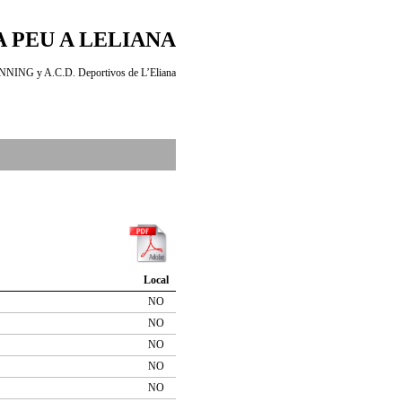
A PEU A LELIANA
ING y A.C.D. Deportivos de L’Eliana
Local
NO
NO
NO
NO
NO