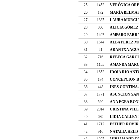
25
1452
VERÓNICA OR
26
172
MARÍA BELMAR
27
1387
LAURA MURCI
28
860
ALICIA GÓMEZ
29
1497
AMPARO PARR
30
1544
ALBA PÉREZ M
31
21
ARANTXA AGUS
32
716
REBECA GARC
33
1155
AMANDA MARQ
34
1652
IDOIA RIO ANT
35
174
CONCEPCION 
36
448
INES CORTINA
37
1771
ASUNCION SAN
38
520
ANA EGEA RON
39
2014
CRISTINA VIL
40
689
LIDIA GALLEN
41
1712
ESTHER ROVIR
42
916
NATALIA HELD
43
1297
MIRIAM MIRAV