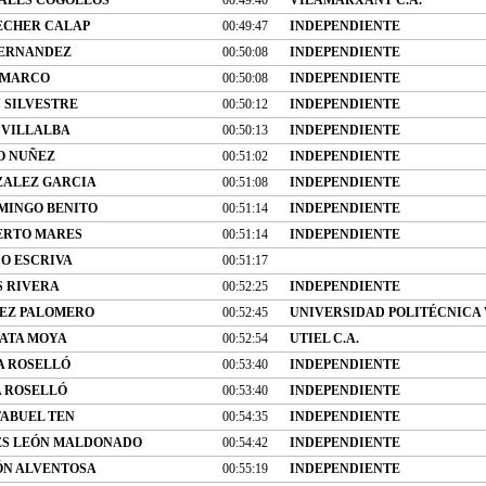
ECHER CALAP
00:49:47
INDEPENDIENTE
FERNANDEZ
00:50:08
INDEPENDIENTE
 MARCO
00:50:08
INDEPENDIENTE
 SILVESTRE
00:50:12
INDEPENDIENTE
 VILLALBA
00:50:13
INDEPENDIENTE
O NUÑEZ
00:51:02
INDEPENDIENTE
ZALEZ GARCIA
00:51:08
INDEPENDIENTE
MINGO BENITO
00:51:14
INDEPENDIENTE
ERTO MARES
00:51:14
INDEPENDIENTE
O ESCRIVA
00:51:17
S RIVERA
00:52:25
INDEPENDIENTE
EZ PALOMERO
00:52:45
UNIVERSIDAD POLITÉCNICA 
ATA MOYA
00:52:54
UTIEL C.A.
A ROSELLÓ
00:53:40
INDEPENDIENTE
 ROSELLÓ
00:53:40
INDEPENDIENTE
FABUEL TEN
00:54:35
INDEPENDIENTE
ES LEÓN MALDONADO
00:54:42
INDEPENDIENTE
ÓN ALVENTOSA
00:55:19
INDEPENDIENTE