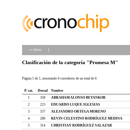
<< Volver
Clasificación de la categoría "Promesa M"
Página 1 de 1, mostrando 6 corredores de un total de 6
P. cat.
Dorsal
Nombre
1
358
ABRAHAM ALONSO BETANKOR
2
223
EDUARDO LUQUE IGLESIAS
3
337
ALEJANDRO ORTEGA MORENO
4
280
KEVIN CELESTINO RODRÍGUEZ MEDINA
5
314
CHRISTIAN RODRÍGUEZ SALAZAR