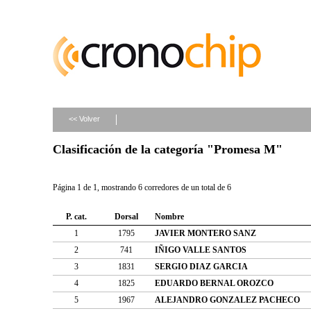
<< Volver
Clasificación de la categoría "Promesa M"
Página 1 de 1, mostrando 6 corredores de un total de 6
P. cat.
Dorsal
Nombre
1
1795
JAVIER MONTERO SANZ
2
741
IÑIGO VALLE SANTOS
3
1831
SERGIO DIAZ GARCIA
4
1825
EDUARDO BERNAL OROZCO
5
1967
ALEJANDRO GONZALEZ PACHECO