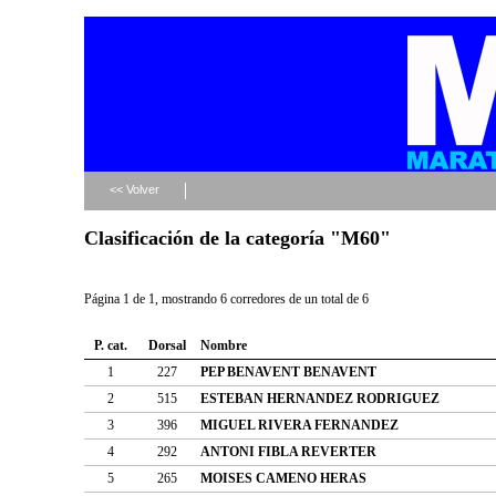
<< Volver
Clasificación de la categoría "M60"
Página 1 de 1, mostrando 6 corredores de un total de 6
P. cat.
Dorsal
Nombre
1
227
PEP BENAVENT BENAVENT
2
515
ESTEBAN HERNANDEZ RODRIGUEZ
3
396
MIGUEL RIVERA FERNANDEZ
4
292
ANTONI FIBLA REVERTER
5
265
MOISES CAMENO HERAS