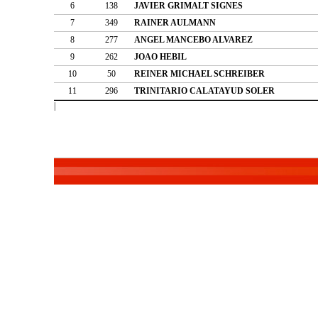
6
138
JAVIER GRIMALT SIGNES
7
349
RAINER AULMANN
8
277
ANGEL MANCEBO ALVAREZ
9
262
JOAO HEBIL
10
50
REINER MICHAEL SCHREIBER
11
296
TRINITARIO CALATAYUD SOLER
|