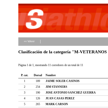
<< Volver
Clasificación de la categoría "M-VETERANOS
Página 1 de 1, mostrando 11 corredores de un total de 11
P. cat.
Dorsal
Nombre
1
189
JAIME SOLER CASINOS
2
254
JIM STANNERS
3
190
JOSE ANTONIO SANCHEZ GUERRA
4
126
JUAN CASAS PEREZ
5
265
MARK CARSON