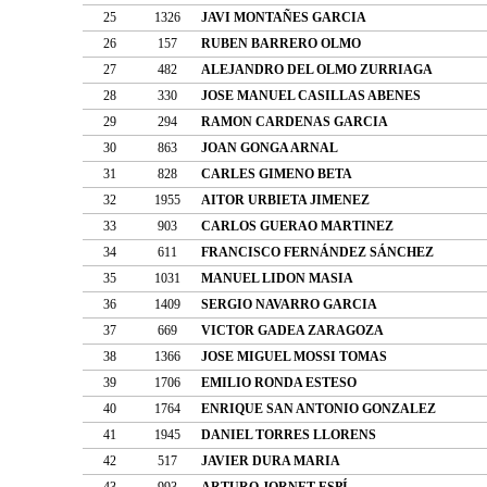
25
1326
JAVI MONTAÑES GARCIA
26
157
RUBEN BARRERO OLMO
27
482
ALEJANDRO DEL OLMO ZURRIAGA
28
330
JOSE MANUEL CASILLAS ABENES
29
294
RAMON CARDENAS GARCIA
30
863
JOAN GONGA ARNAL
31
828
CARLES GIMENO BETA
32
1955
AITOR URBIETA JIMENEZ
33
903
CARLOS GUERAO MARTINEZ
34
611
FRANCISCO FERNÁNDEZ SÁNCHEZ
35
1031
MANUEL LIDON MASIA
36
1409
SERGIO NAVARRO GARCIA
37
669
VICTOR GADEA ZARAGOZA
38
1366
JOSE MIGUEL MOSSI TOMAS
39
1706
EMILIO RONDA ESTESO
40
1764
ENRIQUE SAN ANTONIO GONZALEZ
41
1945
DANIEL TORRES LLORENS
42
517
JAVIER DURA MARIA
43
993
ARTURO JORNET ESPÍ