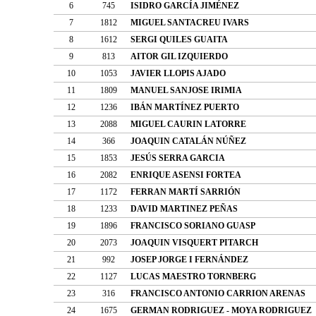
6
745
ISIDRO GARCÍA JIMÉNEZ
7
1812
MIGUEL SANTACREU IVARS
8
1612
SERGI QUILES GUAITA
9
813
AITOR GIL IZQUIERDO
10
1053
JAVIER LLOPIS AJADO
11
1809
MANUEL SANJOSE IRIMIA
12
1236
IBÁN MARTÍNEZ PUERTO
13
2088
MIGUEL CAURIN LATORRE
14
366
JOAQUIN CATALÁN NÚÑEZ
15
1853
JESÚS SERRA GARCIA
16
2082
ENRIQUE ASENSI FORTEA
17
1172
FERRAN MARTÍ SARRIÓN
18
1233
DAVID MARTINEZ PEÑAS
19
1896
FRANCISCO SORIANO GUASP
20
2073
JOAQUIN VISQUERT PITARCH
21
992
JOSEP JORGE I FERNÁNDEZ
22
1127
LUCAS MAESTRO TORNBERG
23
316
FRANCISCO ANTONIO CARRION ARENAS
24
1675
GERMAN RODRIGUEZ - MOYA RODRIGUEZ