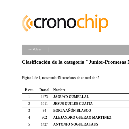
<< Volver
Clasificación de la categoría "Junior-Promesas
Página 1 de 1, mostrando 45 corredores de un total de 45
P. cat.
Dorsal
Nombre
1
1473
JAOUAD OUMELLAL
2
1611
JESUS QUILES GUAITA
3
84
BORJA AÑÓN BLASCO
4
902
ALEJANDRO GUERAO MARTINEZ
5
1427
ANTONIO NOGUERA FAUS