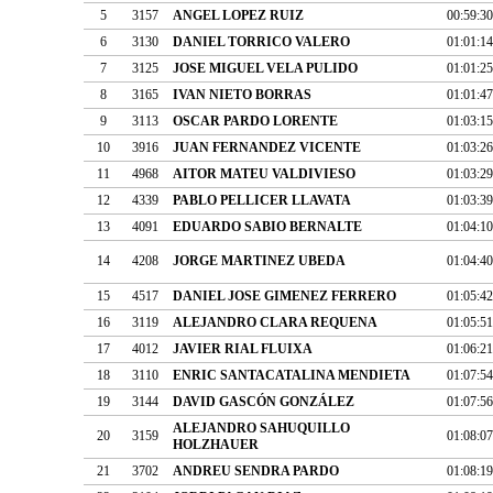
5
3157
ANGEL LOPEZ RUIZ
00:59:30
6
3130
DANIEL TORRICO VALERO
01:01:14
7
3125
JOSE MIGUEL VELA PULIDO
01:01:25
8
3165
IVAN NIETO BORRAS
01:01:47
9
3113
OSCAR PARDO LORENTE
01:03:15
10
3916
JUAN FERNANDEZ VICENTE
01:03:26
11
4968
AITOR MATEU VALDIVIESO
01:03:29
12
4339
PABLO PELLICER LLAVATA
01:03:39
13
4091
EDUARDO SABIO BERNALTE
01:04:10
14
4208
JORGE MARTINEZ UBEDA
01:04:40
15
4517
DANIEL JOSE GIMENEZ FERRERO
01:05:42
16
3119
ALEJANDRO CLARA REQUENA
01:05:51
17
4012
JAVIER RIAL FLUIXA
01:06:21
18
3110
ENRIC SANTACATALINA MENDIETA
01:07:54
19
3144
DAVID GASCÓN GONZÁLEZ
01:07:56
ALEJANDRO SAHUQUILLO
20
3159
01:08:07
HOLZHAUER
21
3702
ANDREU SENDRA PARDO
01:08:19