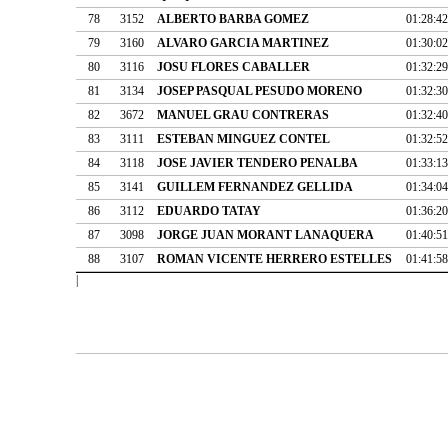
78
3152
ALBERTO BARBA GOMEZ
01:28:42
79
3160
ALVARO GARCIA MARTINEZ
01:30:02
80
3116
JOSU FLORES CABALLER
01:32:29
81
3134
JOSEP PASQUAL PESUDO MORENO
01:32:30
82
3672
MANUEL GRAU CONTRERAS
01:32:40
83
3111
ESTEBAN MINGUEZ CONTEL
01:32:52
84
3118
JOSE JAVIER TENDERO PENALBA
01:33:13
85
3141
GUILLEM FERNANDEZ GELLIDA
01:34:04
86
3112
EDUARDO TATAY
01:36:20
87
3098
JORGE JUAN MORANT LANAQUERA
01:40:51
88
3107
ROMAN VICENTE HERRERO ESTELLES
01:41:58
|