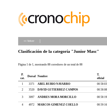
<< Volver
Clasificación de la categoría "Junior Masc"
Página 1 de 1, mostrando 88 corredores de un total de 88
P.
T.
Dorsal
Nombre
cat.
oficial
1
3371
ABEL RUBIO NAVARRO
00:58:03
2
3520
DAVID GUTIERREZ CAMPOS
00:58:08
3
3097
ANDRES MORA MORCILLO
00:58:19
4
4972
MARCOS GIMENEZ COELLO
00:59:16