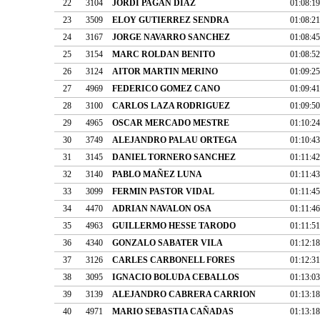
22
3104
JORDI PAGAN DIAZ
01:08:19
23
3509
ELOY GUTIERREZ SENDRA
01:08:21
24
3167
JORGE NAVARRO SANCHEZ
01:08:45
25
3154
MARC ROLDAN BENITO
01:08:52
26
3124
AITOR MARTIN MERINO
01:09:25
27
4969
FEDERICO GOMEZ CANO
01:09:41
28
3100
CARLOS LAZA RODRIGUEZ
01:09:50
29
4965
OSCAR MERCADO MESTRE
01:10:24
30
3749
ALEJANDRO PALAU ORTEGA
01:10:43
31
3145
DANIEL TORNERO SANCHEZ
01:11:42
32
3140
PABLO MAÑEZ LUNA
01:11:43
33
3099
FERMIN PASTOR VIDAL
01:11:45
34
4470
ADRIAN NAVALON OSA
01:11:46
35
4963
GUILLERMO HESSE TARODO
01:11:51
36
4340
GONZALO SABATER VILA
01:12:18
37
3126
CARLES CARBONELL FORES
01:12:31
38
3095
IGNACIO BOLUDA CEBALLOS
01:13:03
39
3139
ALEJANDRO CABRERA CARRION
01:13:18
40
4971
MARIO SEBASTIA CAÑADAS
01:13:18