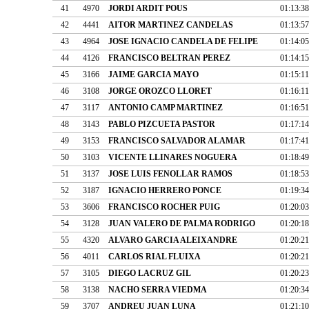
41
4970
JORDI ARDIT POUS
01:13:38
42
4441
AITOR MARTINEZ CANDELAS
01:13:57
43
4964
JOSE IGNACIO CANDELA DE FELIPE
01:14:05
44
4126
FRANCISCO BELTRAN PEREZ
01:14:15
45
3166
JAIME GARCIA MAYO
01:15:11
46
3108
JORGE OROZCO LLORET
01:16:11
47
3117
ANTONIO CAMP MARTINEZ
01:16:51
48
3143
PABLO PIZCUETA PASTOR
01:17:14
49
3153
FRANCISCO SALVADOR ALAMAR
01:17:41
50
3103
VICENTE LLINARES NOGUERA
01:18:49
51
3137
JOSE LUIS FENOLLAR RAMOS
01:18:53
52
3187
IGNACIO HERRERO PONCE
01:19:34
53
3606
FRANCISCO ROCHER PUIG
01:20:03
54
3128
JUAN VALERO DE PALMA RODRIGO
01:20:18
55
4320
ALVARO GARCIA ALEIXANDRE
01:20:21
56
4011
CARLOS RIAL FLUIXA
01:20:21
57
3105
DIEGO LACRUZ GIL
01:20:23
58
3138
NACHO SERRA VIEDMA
01:20:34
59
3707
ANDREU JUAN LUNA
01:21:10