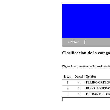
<< Volver
Clasificación de la cate
Página 1 de 1, mostrando 3 corredores de 
P. cat.
Dorsal
Nombre
1
4
PERIKO ORTEG
2
1
HUGO FIGUERA
3
2
FERRAN DE TO
|