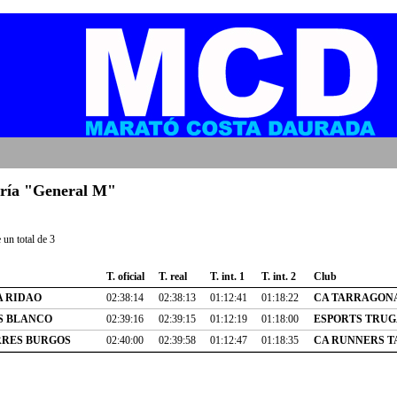
goría "General M"
un total de 3
T. oficial
T. real
T. int. 1
T. int. 2
Club
A RIDAO
02:38:14
02:38:13
01:12:41
01:18:22
CA TARRAGONA
S BLANCO
02:39:16
02:39:15
01:12:19
01:18:00
ESPORTS TRUG
RRES BURGOS
02:40:00
02:39:58
01:12:47
01:18:35
CA RUNNERS 